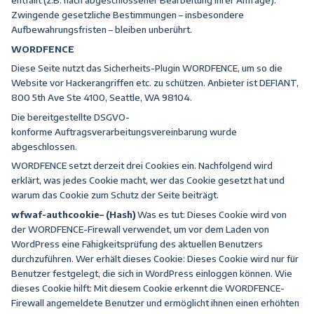
entfällt (z.B. nach abgeschlossener Bearbeitung Ihrer Anfrage).
Zwingende gesetzliche Bestimmungen – insbesondere
Aufbewahrungsfristen – bleiben unberührt.
WORDFENCE
Diese Seite nutzt das Sicherheits-Plugin WORDFENCE, um so die
Website vor Hackerangriffen etc. zu schützen. Anbieter ist DEFIANT,
800 5th Ave
Ste
4100, Seattle, WA 98104.
Die bereitgestellte DSGVO-
konforme
Auftrags
verarbeitungsvereinbarung wurde
abgeschlossen.
WORDFENCE setzt derzeit drei Cookies ein
. N
achfolgend wird
erklärt, was jedes Cookie macht, wer das Cookie gesetzt hat und
warum das Cookie zum Schutz der Seite beiträgt.
wfwaf-authcookie
– (Hash)
Was es tut:
Dieses Cookie wird von
der WORDFENCE-Firewall verwendet, um vor dem Laden von
WordPress eine Fähigkeitsprüfung des aktuellen Benutzers
durchzuführen.
Wer erhält dieses Cookie:
Dieses Cookie wird nur für
Benutzer festgelegt, die sich in WordPress einloggen können.
Wie
dieses Cookie hilft:
Mit diesem Cookie erkennt die WORDFENCE-
Firewall angemeldete Benutzer und ermöglicht ihnen einen erhöhten