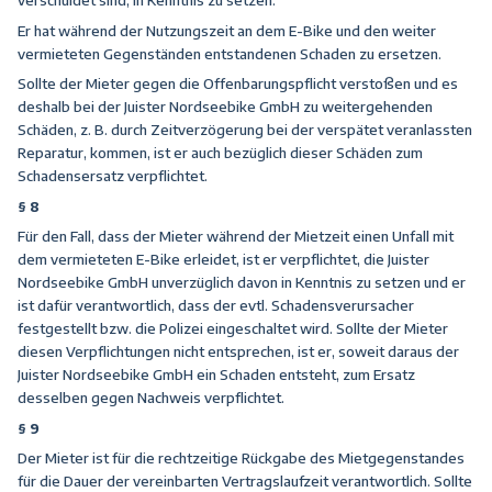
verschuldet sind, in Kenntnis zu setzen.
Er hat während der Nutzungszeit an dem E-Bike und den weiter
vermieteten Gegenständen entstandenen Schaden zu ersetzen.
Sollte der Mieter gegen die Offenbarungspflicht verstoßen und es
deshalb bei der Juister Nordseebike GmbH zu weitergehenden
Schäden, z. B. durch Zeitverzögerung bei der verspätet veranlassten
Reparatur, kommen, ist er auch bezüglich dieser Schäden zum
Schadensersatz verpflichtet.
§ 8
Für den Fall, dass der Mieter während der Mietzeit einen Unfall mit
dem vermieteten E-Bike erleidet, ist er verpflichtet, die Juister
Nordseebike GmbH unverzüglich davon in Kenntnis zu setzen und er
ist dafür verantwortlich, dass der evtl. Schadensverursacher
festgestellt bzw. die Polizei eingeschaltet wird. Sollte der Mieter
diesen Verpflichtungen nicht entsprechen, ist er, soweit daraus der
Juister Nordseebike GmbH ein Schaden entsteht, zum Ersatz
desselben gegen Nachweis verpflichtet.
§ 9
Der Mieter ist für die rechtzeitige Rückgabe des Mietgegenstandes
für die Dauer der vereinbarten Vertragslaufzeit verantwortlich. Sollte